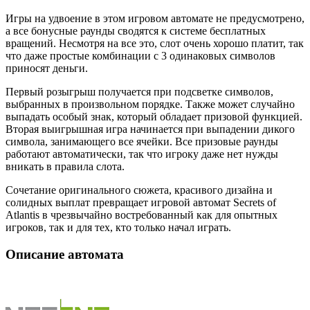
Игры на удвоение в этом игровом автомате не предусмотрено,
а все бонусные раунды сводятся к системе бесплатных
вращений. Несмотря на все это, слот очень хорошо платит, так
что даже простые комбинации c 3 одинаковых символов
приносят деньги.
Первый розыгрыш получается при подсветке символов,
выбранных в произвольном порядке. Также может случайно
выпадать особый знак, который обладает призовой функцией.
Вторая выигрышная игра начинается при выпадении дикого
символа, занимающего все ячейки. Все призовые раунды
работают автоматически, так что игроку даже нет нужды
вникать в правила слота.
Сочетание оригинального сюжета, красивого дизайна и
солидных выплат превращает игровой автомат Secrets of
Atlantis в чрезвычайно востребованный как для опытных
игроков, так и для тех, кто только начал играть.
Описание автомата