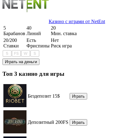
Казино с играми от NetEnt
5
40
20
Барабанов
Линий
Мин. ставка
20/200
Есть
Нет
Ставки
Фриспины
Риск игра
Играть на деньги
Топ 3 казино для игры
Бездепозит 15$
Играть
Депозитный 200FS
Играть