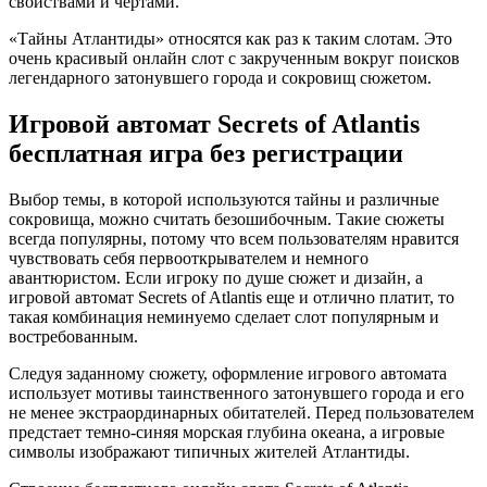
свойствами и чертами.
«Тайны Атлантиды» относятся как раз к таким слотам. Это
очень красивый онлайн слот с закрученным вокруг поисков
легендарного затонувшего города и сокровищ сюжетом.
Игровой автомат Secrets of Atlantis
бесплатная игра без регистрации
Выбор темы, в которой используются тайны и различные
сокровища, можно считать безошибочным. Такие сюжеты
всегда популярны, потому что всем пользователям нравится
чувствовать себя первооткрывателем и немного
авантюристом. Если игроку по душе сюжет и дизайн, а
игровой автомат Secrets of Atlantis еще и отлично платит, то
такая комбинация неминуемо сделает слот популярным и
востребованным.
Следуя заданному сюжету, оформление игрового автомата
использует мотивы таинственного затонувшего города и его
не менее экстраординарных обитателей. Перед пользователем
предстает темно-синяя морская глубина океана, а игровые
символы изображают типичных жителей Атлантиды.